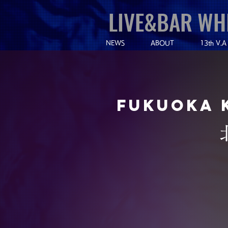
LIVE&BAR WH
NEWS
ABOUT
13th V.A
Fukuoka 