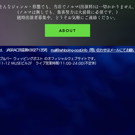
どんなジャンル・形態でも、当店でノルマ(出演料)は一切かかりません
(ノルマは無しでも、集客努力は大前提に必須です。)
随時出演者募集中。どうぞお気軽にご連絡ください。
ABOUT
eserved. JASRAC許諾第K9027135号
mail@whipping-post.info (問い合わせはメールにてお
ライブ&バー ウィッピングポスト のオフィシャルウェブサイトです。
1-12 MUSEビル2F
ライブ営業時間/11:00-24:00(不定休)