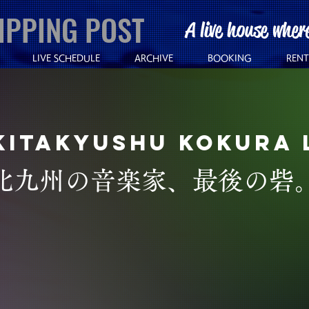
IPPING POST
A live house wher
LIVE SCHEDULE
ARCHIVE
BOOKING
RENT
Kitakyushu Kokura 
北九州の音楽家、最後の砦