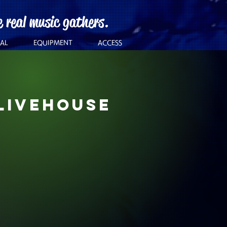
e real music gathers.
AL
EQUIPMENT
ACCESS
LIVEHOUSE
。