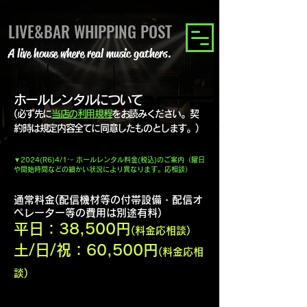
LIVE&BAR WHIPPING POST
A live house where real music gathers.
ホールレンタルについて
(必ず先に
当店の利用規程
をお読みください。契
約時は規定内容全てに同意したものとします。)
▼2024(R6)4/1～ ホー
ル
​レンタル
料金(税込
)のご案内
（
曜日
や開始時間などの細かい状況により異なります。応相談）
通常
料金(配信機材等の付帯設
備・配信
オ
ペレーター等の費用は別途有料)
平
日
：38,500円
(料金応相談)
土/日/祝：60,5
00円
(料金応相
談)