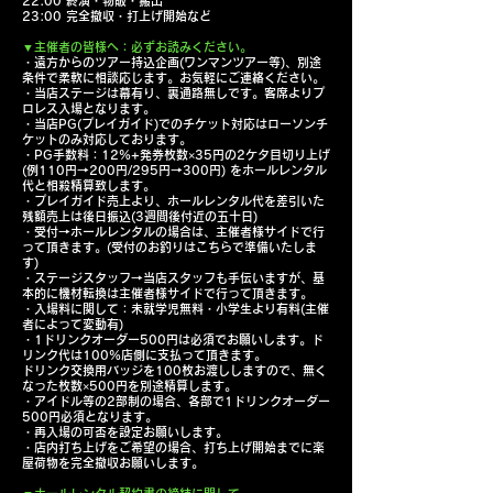
22:00 終演・物販・搬出
23:00 完全撤収・打上げ開始など
▼主催者の皆様へ：必ずお読みください。
・遠方からのツアー持込企画(ワンマンツアー等)、別途
条件で柔軟に相談応じます。お気軽にご連絡ください。
・当店ステージは幕有り、裏通路無しです。客席よりプ
ロレス入場となります。
・当店PG(プレイガイド)でのチケット対応はローソンチ
ケットのみ対応しております。
・PG手数料：12%+発券枚数×35円の2ケタ目切り上げ
(例110円→200円/295円→300円) をホールレンタル
代と相殺精算致します。
・プレイガイド売上より、ホールレンタル代を差引いた
残額売上は後日振込(3週間後付近の五十日)
・受付→ホールレンタルの場合は、主催者様サイドで行
って頂きます。(受付のお釣りはこちらで準備いたしま
す)
・ステージスタッフ→当店スタッフも手伝いますが、基
本的に機材転換は主催者様サイドで行って頂きます。
・入場料に関して：未就学児無料・小学生より有料(主催
者によって変動有)
・1ドリンクオーダー500円は必須でお願いします。ド
リンク代は100%店側に支払って頂きます。
ドリンク交換用バッジを100枚お渡ししますので、無く
なった枚数×500円を別途精算します。
・アイドル等の2部制の場合、各部で1ドリンクオーダー
500円必須となります。
・再入場の可否を設定お願いします。
・店内打ち上げをご希望の場合、打ち上げ開始までに楽
屋荷物を完全撤収お願いします。