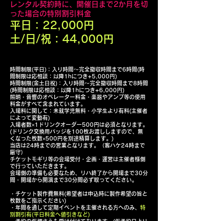
レンタル契約時に、開催日まで2
か月を切
った場合の特別割引料金
平
日
：22
,000円
土/日/祝：44,0
00円
時間制限(平日)：入り時間～完全撤収時間まで6時間(時
間制限は応相談：以降1hにつき+5,000円)
時間制限(金土日祝)：入り時間～完全撤収時間まで8時間
(時間制限は応相談：以降1hにつき+6,000円)
照明・音響のオペレーター料金・楽器やアンプ等の使用
料金がすべて含まれています。
入場料に関して：未就学児無料・小学生より有料(主催者
によって変動有)
入場者数×1ドリンクオーダー500円は必須となります。
(ドリンク交換用バッジを100枚お渡ししますので、無
くなった枚数×500円を別途精算します。)
当店は24時までの営業となります。（客ハケ24時まで
厳守）
チケットモギリ等の会場受付・企画・運営は主催者様側
で行っていただきます。
会場側の準備も必要なため、​リハ終了から開場まで30分
間・開場から開演まで30分間必ず取ってください。
・チケット製作費無料(希望者は申込時に製作希望の旨と
枚数をご指示ください)
・年間を通して定期イベントを主催される方へのみ、
特
別割引有(平日料金へ値引きなど)