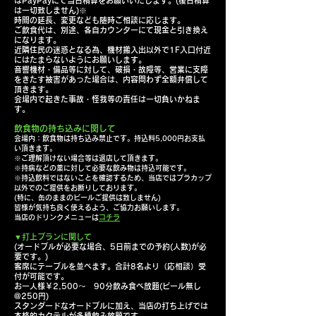
はPayPayにて当日精算をお願いいたします。(後日精算
は一切致しません)※
時間の延長、変更なども随時ご相談に応じます。
ご飲食代は、別途、各自カウンターにて現金と引き換え
になります。
近隣住民の迷惑となる為、機材搬入出以外で1F入口付近
にはたまらないようにお願いします。
音響機材・備品等に対して、破損・故障等、営業に支障
をきたす被害があった場合は、内容問わず全額弁償して
頂きます。
会場内で起きた事故・怪我等の責任は一切負いかねま
す。
飲食物の持ち込みに関して
会場内：飲食物は持ち込み禁止です。
持込料5,000円お支払
い頂きます。
※ご理解頂けない場合等は退店して頂きます。
※持病などの薬に対して必要な飲み物は持込可能です。
※持込飲料ではないことを確認するため、当店ではプラカップ
以外でのご提供をお断りしております。
(特に、缶のままのビールご提供は致しません)
皆様が気持ち良く使えるよう、ご協力お願いします。
​
​当店のドリンクメニューは
コチラ
▼打上プランに関して
(オードブルが必要な場合、5日前までの予約(人数)が必
要です。)
客席にテーブルを並べます。合計8名より（応相談）受
付が可能です。
お一人様￥2,500～ 90分飲み食べ放題(ビール無し
@250円)
スタンダードなオードブルに加え、当店の打ち上げでは
本格的カクテルが多種飲み放題です。