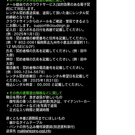
▼
ホールレンタル契約書の締結に関して
メール経由でのクラウドサービス(法的効果のある電子契
約)にて対応します。
レンタル契約書送信後、返信して頂いた後にレンタル契
約締結となります。
クラウドサインからのメールをご確認・受信できるよう
にお願いします。
support@cloudsign.jp
記入日：記入される日付を西暦で記載してください。
(例：2025年1月1日)
住所：契約者様の郵便番号と住所を記載してください。
(例：〒 802-0081福岡県北九州市小倉北区紺屋町11-
12 MUSEビル2F)
氏名：契約者様の氏名を記載してください。(例：田中
太郎)
押印：契約者様の氏名を記載してください。(例：田中
太郎)
電話番号：契約者様の電話番号を記載してください。
(例：090-1234-5678)
レンタル契約依頼日：ホールレンタル希望日を記載して
ください。(例：2025年1月31日)
税込レンタル料金： 00,000 と記載してください。
▼
その他の書類提出期限などに関して
期日を問わず、急ぎ返信が欲しいもの
・顔写真の乗った身分証明書(免許証、マイナンバーカー
ド、パスポートなど)を写真で返信
・正式な入り時間と開演時間
遅くとも本番2週間前までにほしいもの
・細かなタイムテーブル
・バンドの持ち込み機材設置図(別途資料添付)
送信先
mail@whipping-post.info