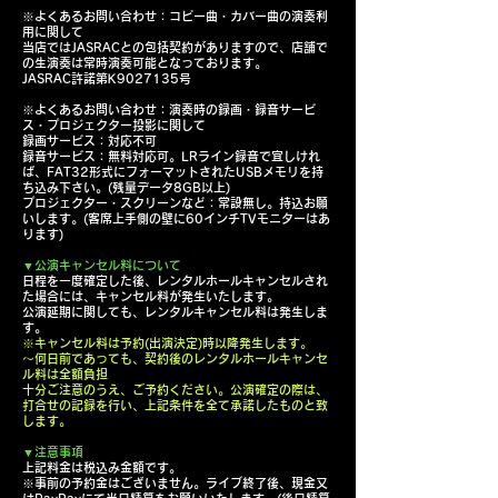
※よくあるお問い合わせ：コピー曲・カバー曲の演奏利
用に関して
当店ではJASRACとの包括契約がありますので、店舗で
の生演奏は常時演奏可能となっております。
JASRAC許諾第K9027135号
※よくあるお問い合わせ：演奏時の録画・録音サービ
ス・プロジェクター投影に関して
録画サービス：対応不可
録音サービス：無料対応可。LRライン録音で宜しけれ
ば、FAT32形式にフォーマットされたUSBメモリを持
ち込み下さい。(残量データ8GB以上)
プロジェクター・スクリーンなど：常設無し。持込お願
いします。(客席上手側の壁に60インチTVモニターはあ
ります)
▼公演キャンセル料について
日程を一度確定した後、レンタルホールキャンセルされ
た場合には、キャンセル料が発生いたします。
公演延期に関しても、レンタルキャンセル料は発生しま
す。
※キャンセル料は予約(出演決定)時以降発生します。
～何日前であっても、契約後のレンタルホールキャンセ
ル料は全額負担
十分ご注意のうえ、ご予約ください。公演確定の際は、
打合せの記録を行い、上記条件を全て承諾したものと致
します。
▼注意事項
上記料金は税込み金額です。
※事前の予約金はございません。ライブ終了後、現金又