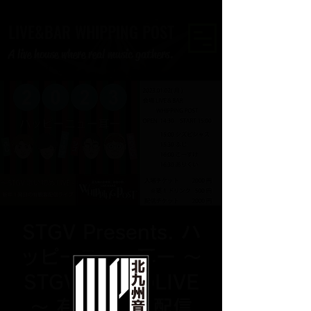
LIVE&BAR WHIPPING POST
A live house where real music gathers.
STGV Presents. ハ
ッピーニュー耳ー ～
STGV歌い初めLIVE
～ 有観客同時配信