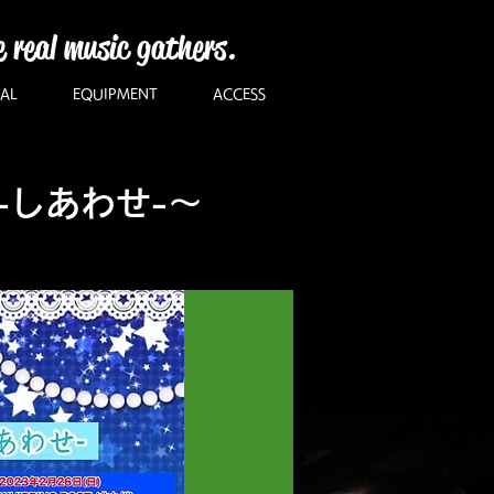
e real music gathers.
AL
EQUIPMENT
ACCESS
3-しあわせ-～