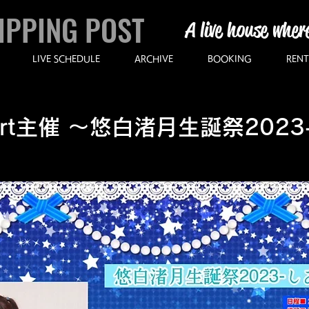
IPPING POST
A live house wher
LIVE SCHEDULE
ARCHIVE
BOOKING
RENT
 Start主催 ～悠白渚月生誕祭202