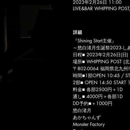
2023年2月26日 11:00
LIVE&BAR WHIPPING 
詳細
『Shining Start主催』
～悠白渚月生誕祭2023-し
日程■ 2023年2月26日(日)
場所■ WHIPPING POST (
〒802-0064 福岡県北九州
時間■1部OPEN 10:45 / ST
2部■ OPEN 14:50 START 
料金■ 各部2500円＋1D
通し■ 4000円＋各部1D
DD予約■＋1000円
悠白渚月
あかちゃんず
Monster Factory