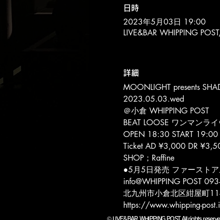
日時
2023年5月03日 19:00
LIVE&BAR WHIPPING 
詳細
MOONLIGHT presents SHA
2023.05.03.wed
＠小倉 WHIPPING POST
BEAT LOOSE ワンマンラ
OPEN 18:30 START 19:00
Ticket AD ¥3,000 DR ¥3,5
SHOP；Raffine
●5月5日発売 ファーストア
info@WHIPPING POST 093
北九州市小倉北区紺屋町11-1
https://www.whipping-post.i
©
LIVE&BAR WHIPPING POST All rights r