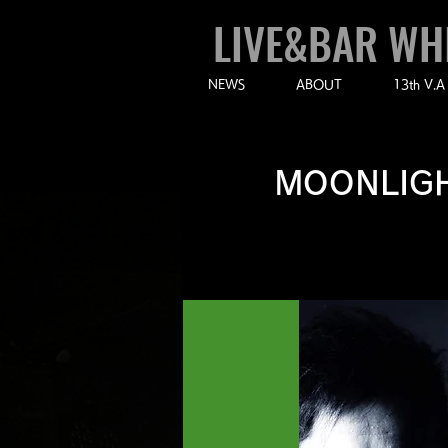
LIVE&BAR WH
NEWS
ABOUT
13th V.A
MOONLIGH