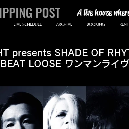
IPPING POST
A live house wher
LIVE SCHEDULE
ARCHIVE
BOOKING
RENT
T presents SHADE OF RHYT
BEAT LOOSE ワンマンライヴ