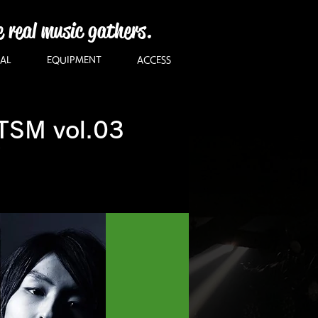
e real music gathers.
AL
EQUIPMENT
ACCESS
SM vol.03