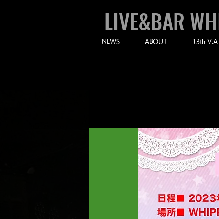
LIVE&BAR WH
NEWS
ABOUT
13th V.A