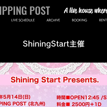
IPPING POST
A live house wher
LIVE SCHEDULE
ARCHIVE
BOOKING
RENT
ShiningStart主催