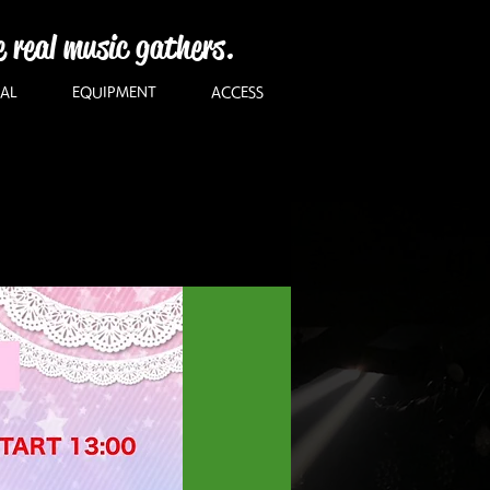
e real music gathers.
AL
EQUIPMENT
ACCESS