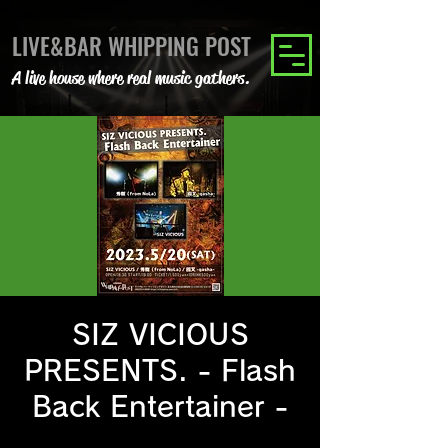
LIVE&BAR WHIPPING POST
A live house where real music gathers.
SIZ VICIOUS
PRESENTS. - Flash
Back Entertainer -