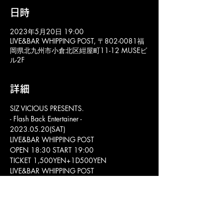
日時
2023年5月20日 19:00
LIVE&BAR WHIPPING POST, 〒802-0081福
岡県北九州市小倉北区紺屋町11-12 MUSEビ
ル2F
詳細
SIZ VICIOUS PRESENTS.
- Flash Back Entertainer -
2023.05.20(SAT)
LIVE&BAR WHIPPING POST
OPEN 18:30 START 19:00
TICKET 1,500YEN+1D500YEN
LIVE&BAR WHIPPING POST
〒 802-0081福岡県北九州市小倉北区紺屋町
11-12 MUSEビル2F TEL:(093)512-6669
https://www.whipping-post.info
mail@whipping-post.info