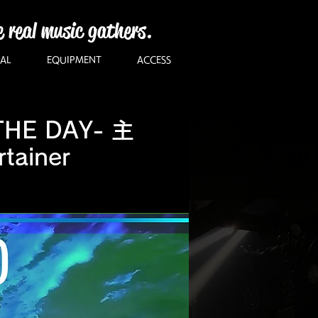
e real music gathers.
AL
EQUIPMENT
ACCESS
E DAY- 主
ainer