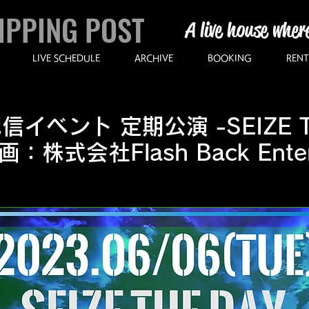
IPPING POST
A live house wher
LIVE SCHEDULE
ARCHIVE
BOOKING
RENT
イベント 定期公演 -SEIZE TH
：株式会社Flash Back Entert