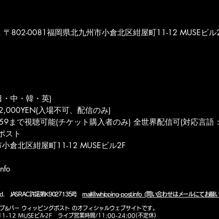
POST, 〒802-0081福岡県北九州市小倉北区紺屋町11-12 MUSEビル
日・中・韓・英)
ET/2,000YEN(入場不可、配信のみ) 
:59まで視聴可能(チケット購入者のみ) 全世界配信可(対応言語
ポスト
小倉北区紺屋町11-12 MUSEビル2F
nfo
eserved. JASRAC許諾第K9027135号
mail@whipping-post.info (問い合わせはメールにてお
ライブ&バー ウィッピングポスト のオフィシャルウェブサイトです。
1-12 MUSEビル2F
ライブ営業時間/11:00-24:00(不定休)