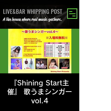
LIVE&BAR WHIPPING POST
A live house where real music gathers.
『Shining Start主
催』 歌うまシンガー
vol.4