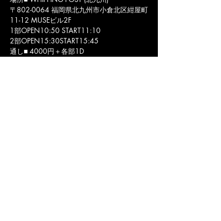
〒802-0064 福岡県北九州市小倉北区紺屋町
11-12 MUSEビル2F
1部OPEN10:50 START11:10
2部OPEN15:30START15:45
通し■ 4000円＋各部1D
各部■ 2500円＋1D
DD予約■＋1000円
HANABI
maria
Zea-L
MoMo.
PROTO PLOT
橘そると
悠白渚月
大園みき
高田詩織
福岡 北九州市 小倉北区 の ライブハウス ライブ&バー ウィッピングポスト のオフ
ィシャルウェブサイトです。