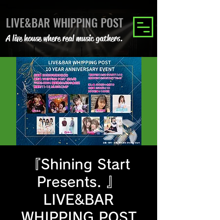
LIVE&BAR WHIPPING POST
A live house where real music gathers.
『Shining Start
Presents. 』
LIVE&BAR
WHIPPING POST