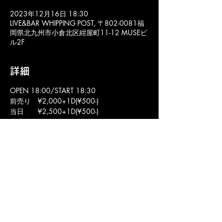
2023年12月16日 18:30
LIVE&BAR WHIPPING POST, 〒802-0081福
岡県北九州市小倉北区紺屋町11-12 MUSEビ
ル2F
詳細
OPEN 18:00/START 18:30
前売り　¥2,000+1D(¥500-)
当日　　¥2,500+1D(¥500-)
出演者
KANON fromサードビート/SaiKo/栬/ゆき
りん/るな/REINA
O.A.桜
M.C. 橘　芙佳
福岡 北九州市 小倉北区 の ライブハウス ライブ&バー ウィッピングポスト のオフ
ィシャルウェブサイトです。