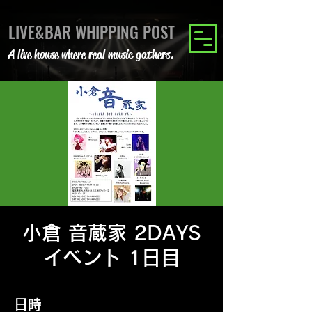
LIVE&BAR WHIPPING POST
A live house where real music gathers.
小倉 音蔵家 2DAYS
イベント 1日目
日時