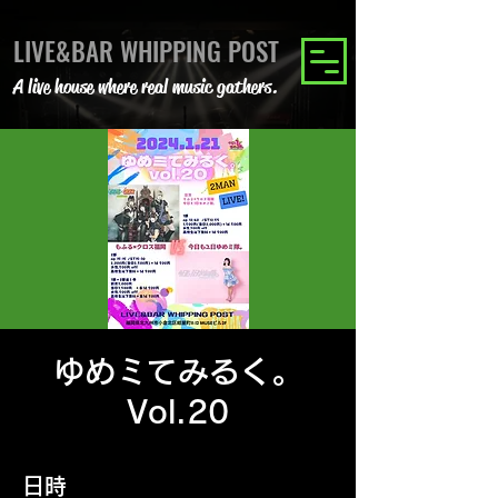
LIVE&BAR WHIPPING POST
A live house where real music gathers.
ゆめミてみるく。
Vol.20
日時