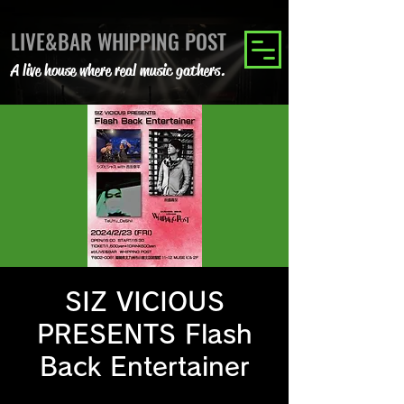
LIVE&BAR WHIPPING POST
A live house where real music gathers.
SIZ VICIOUS
PRESENTS Flash
Back Entertainer