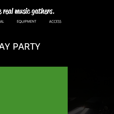
e real music gathers.
AL
EQUIPMENT
ACCESS
DAY PARTY