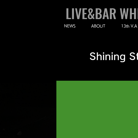
LIVE&BAR WH
NEWS
ABOUT
13th V.A
Shining 