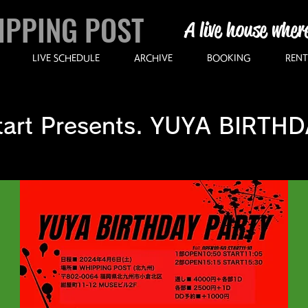
IPPING POST
A live house wher
LIVE SCHEDULE
ARCHIVE
BOOKING
RENT
Start Presents. YUYA BIRTH