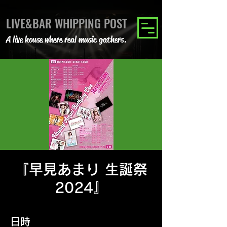
LIVE&BAR WHIPPING POST
A live house where real music gathers.
『早見あまり 生誕祭
2024』
日時