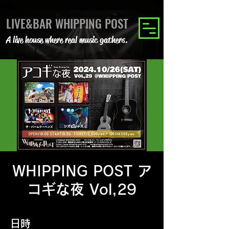
LIVE&BAR WHIPPING POST
A live house where real music gathers.
WHIPPING POST ア
コギな夜 Vol,29
日時