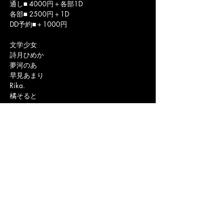
通し■ 4000円＋各部1D
各部■ 2500円＋1D
DD予約■＋1000円
文学少女
詩月ひめか
夢河のあ
早見あまり
Rika.
橘そると
悠白渚月
蝶月まゆ
Echolocation Squad
Taka
Ligo
YUYA
ライブ&バー ウィッピングポスト 
LIVE&BAR WHIPPING POST
〒 802-0081福岡県北九州市小倉北区紺屋町
11-12 MUSEビル2F