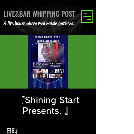
LIVE&BAR WHIPPING POST
A live house where real music gathers.
『Shining Start
Presents. 』
日時