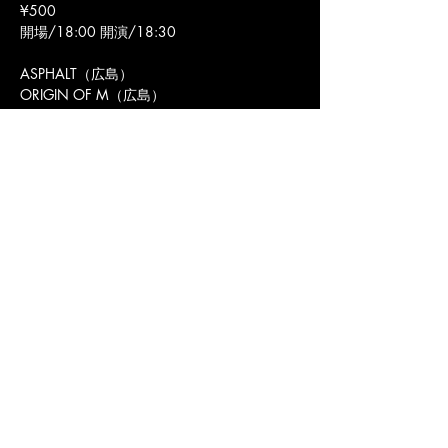
¥500
開場/18:00 開演/18:30
ASPHALT（広島）
ORIGIN OF M（広島）
ディザスタア（福岡）
ハイライト
TAKURAMI
TYSONS
LIVE&BAR WHIPPING POST
ライブ&バー ウィッピングポスト
〒 802-0081福岡県北九州市小倉北区紺屋町
11-12 MUSEビル2F
https://www.whipping-post.info
mail@whipping-post.info
福岡 北九州市 小倉北区 の ライブハウス ライブ&バー ウィッピングポスト のオフ
ィシャルウェブサイトです。
〒802-0081福岡県北九州市小倉北区紺屋町11-12 MUSEビル2F
ライブ営業