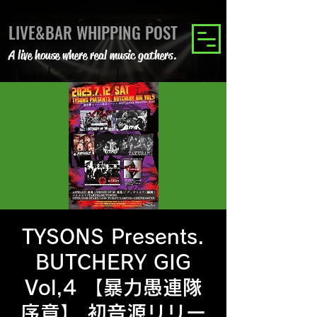
LIVE&BAR WHIPPING POST
A live house where real music gathers.
TYSONS Presents.
BUTCHERY GIG
Vol,4 【暴力愚連隊
序章】 初音源リリー