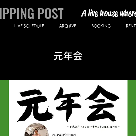
IPPING POST
A live house wher
LIVE SCHEDULE
ARCHIVE
BOOKING
RENT
元年会