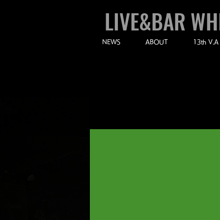
LIVE&BAR WH
NEWS
ABOUT
13th V.A