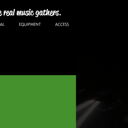
e real music gathers.
AL
EQUIPMENT
ACCESS