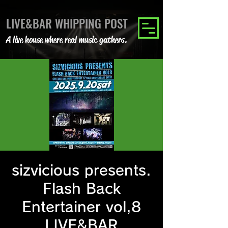
LIVE&BAR WHIPPING POST
A live house where real music gathers.
sizvicious presents.
Flash Back
Entertainer vol,8
LIVE&BAR