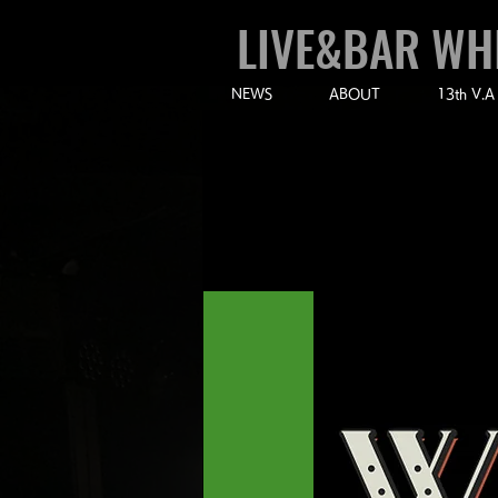
LIVE&BAR WH
NEWS
ABOUT
13th V.A