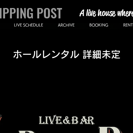
IPPING POST
A live house wher
LIVE SCHEDULE
ARCHIVE
BOOKING
RENT
ホールレンタル 詳細未定