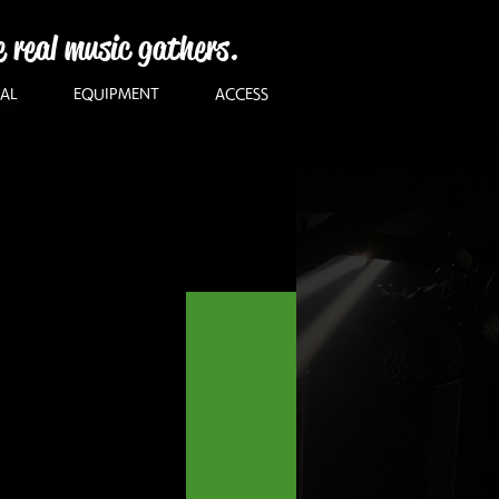
e real music gathers.
AL
EQUIPMENT
ACCESS