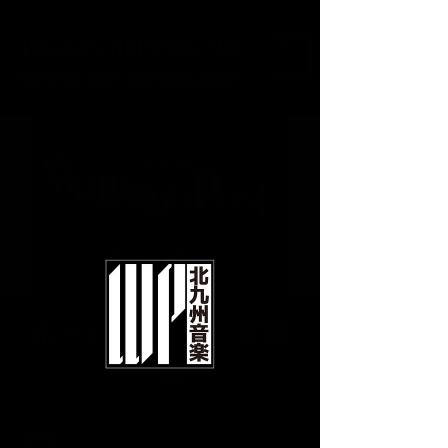
LIVE&BAR WHIPPING POST
A live house where real music gathers.
ホールレンタル 詳細
未定
日時