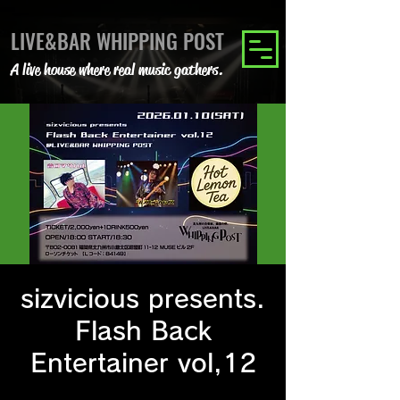
LIVE&BAR WHIPPING POST
A live house where real music gathers.
sizvicious presents.
Flash Back
Entertainer vol,12