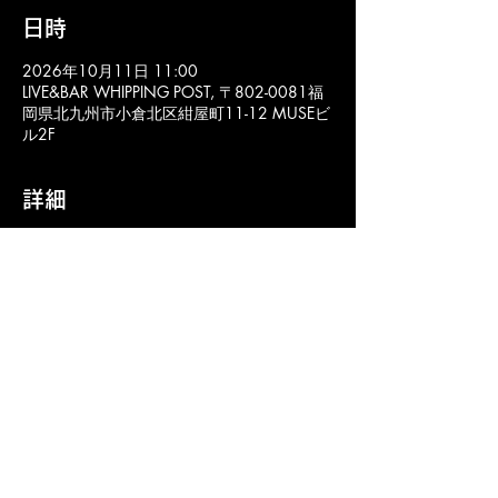
日時
2026年10月11日 11:00
LIVE&BAR WHIPPING POST, 〒802-0081福
岡県北九州市小倉北区紺屋町11-12 MUSEビ
ル2F
詳細
LIVE&BAR WHIPPING POST 
〒 802-0081福岡県北九州市小倉北区紺屋町
11-12 MUSEビル2F 
mail@whipping-post.info
福岡 北九州市 小倉北区 の ライブハウス ライブ&バー ウィッピングポスト のオフ
ィシャルウェブサイトです。
〒802-0081福岡県北九州市小倉北区紺屋町11-12 MUSEビル2F
ライブ営業
時間/11:00-24:00(不定休)
©
LIVE&BAR WHIPPING POST All rights reserved. JASRAC許諾第
K9027135号
mail@whipping-post.info (問い合わせはメールにてお