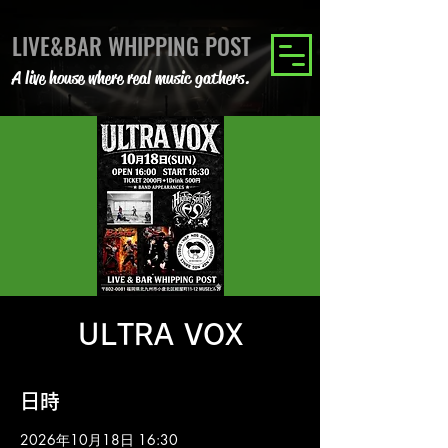
LIVE&BAR WHIPPING POST
A live house where real music gathers.
ULTRA VOX
日時
2026年10月18日 16:30