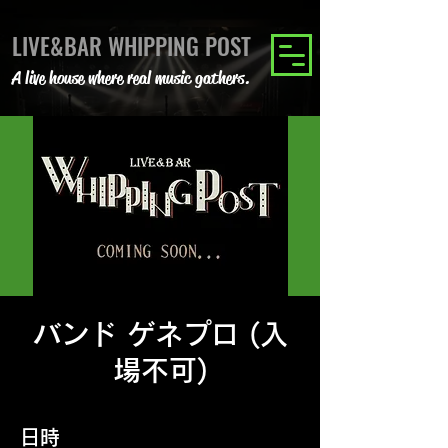
LIVE&BAR WHIPPING POST
A live house where real music gathers.
バンド ゲネプロ (入
場不可)
日時