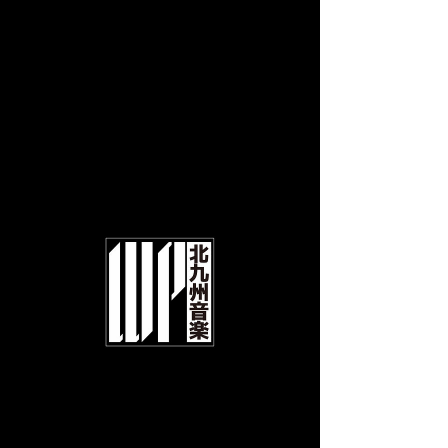
LIVE&BAR WHIPPING POST
A live house where real music gathers.
バンド ゲネプロ (入
場不可)
日時