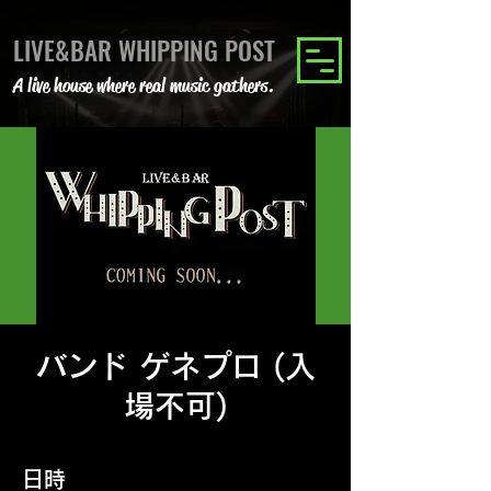
LIVE&BAR WHIPPING POST
A live house where real music gathers.
バンド ゲネプロ (入
場不可)
日時