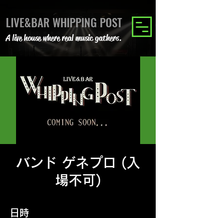
LIVE&BAR WHIPPING POST
A live house where real music gathers.
バンド ゲネプロ (入
場不可)
日時