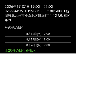
2026年1月07日 19:00 – 23:00
LIVE&BAR WHIPPING POST, 〒802-0081福
岡県北九州市小倉北区紺屋町11-12 MUSEビ
ル2F
その他の日付
8月12日(水) 19:00
8月19日(水) 19:00
8月26日(水) 19:00
全20件の日付を表示
詳細
バンド ゲネプロ (入場不可)
福岡 北九州市 小倉北区 の ライブハウス ライブ&バー ウィッピングポスト のオフ
ィシャルウェブサイトです。
〒802-0081福岡県北九州市小倉北区紺屋町11-12 MUSEビル2F
ライブ営業
時間/11:00-24:00(不定休)