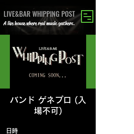
LIVE&BAR WHIPPING POST
A live house where real music gathers.
バンド ゲネプロ (入
場不可)
日時