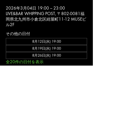
2026年3月04日 19:00 – 23:00
LIVE&BAR WHIPPING POST, 〒802-0081福
岡県北九州市小倉北区紺屋町11-12 MUSEビ
ル2F
その他の日付
8月12日(水) 19:00
8月19日(水) 19:00
8月26日(水) 19:00
全20件の日付を表示
詳細
バンド ゲネプロ (入場不可)
福岡 北九州市 小倉北区 の ライブハウス ライブ&バー ウィッピングポスト のオフ
ィシャルウェブサイトです。
〒802-0081福岡県北九州市小倉北区紺屋町11-12 MUSEビル2F
ライブ営業
時間/11:00-24:00(不定休)