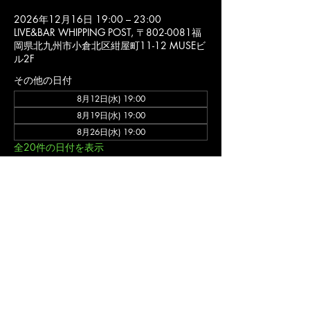
2026年12月16日 19:00 – 23:00
LIVE&BAR WHIPPING POST, 〒802-0081福
岡県北九州市小倉北区紺屋町11-12 MUSEビ
ル2F
その他の日付
8月12日(水) 19:00
8月19日(水) 19:00
8月26日(水) 19:00
全20件の日付を表示
詳細
バンド ゲネプロ (入場不可)
福岡 北九州市 小倉北区 の ライブハウス ライブ&バー ウィッピングポスト のオフ
ィシャルウェブサイトです。
〒802-0081福岡県北九州市小倉北区紺屋町11-12 MUSEビル2F
ライブ営業
時間/11:00-24:00(不定休)