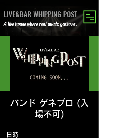
LIVE&BAR WHIPPING POST
A live house where real music gathers.
バンド ゲネプロ (入
場不可)
日時