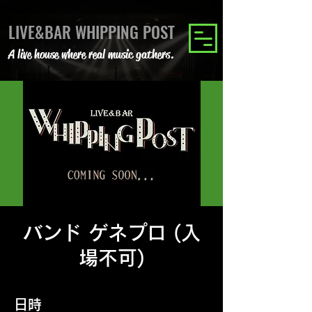
LIVE&BAR WHIPPING POST
A live house where real music gathers.
バンド ゲネプロ (入
場不可)
日時