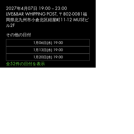
2027年4月07日 19:00 – 23:00
LIVE&BAR WHIPPING POST, 〒802-0081福
岡県北九州市小倉北区紺屋町11-12 MUSEビ
ル2F
その他の日付
1月06日(水) 19:00
1月13日(水) 19:00
1月20日(水) 19:00
全52件の日付を表示
詳細
バンド ゲネプロ (入場不可)
福岡 北九州市 小倉北区 の ライブハウス ライブ&バー ウィッピングポスト のオフ
ィシャルウェブサイトです。
〒802-0081福岡県北九州市小倉北区紺屋町11-12 MUSEビル2F
ライブ営業
時間/11:00-24:00(不定休)