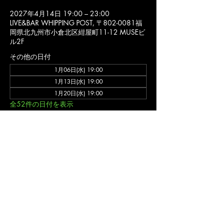
2027年4月14日 19:00 – 23:00
LIVE&BAR WHIPPING POST, 〒802-0081福
岡県北九州市小倉北区紺屋町11-12 MUSEビ
ル2F
その他の日付
1月06日(水) 19:00
1月13日(水) 19:00
1月20日(水) 19:00
全52件の日付を表示
詳細
バンド ゲネプロ (入場不可)
福岡 北九州市 小倉北区 の ライブハウス ライブ&バー ウィッピングポスト のオフ
ィシャルウェブサイトです。
〒802-0081福岡県北九州市小倉北区紺屋町11-12 MUSEビル2F
ライブ営業
時間/11:00-24:00(不定休)