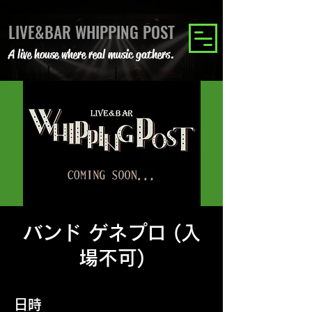
LIVE&BAR WHIPPING POST
A live house where real music gathers.
バンド ゲネプロ (入
場不可)
日時