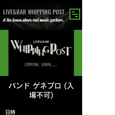
LIVE&BAR WHIPPING POST
A live house where real music gathers.
バンド ゲネプロ (入
場不可)
日時