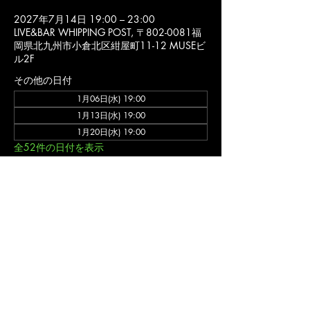
2027年7月14日 19:00 – 23:00
LIVE&BAR WHIPPING POST, 〒802-0081福
岡県北九州市小倉北区紺屋町11-12 MUSEビ
ル2F
その他の日付
1月06日(水) 19:00
1月13日(水) 19:00
1月20日(水) 19:00
全52件の日付を表示
詳細
バンド ゲネプロ (入場不可)
福岡 北九州市 小倉北区 の ライブハウス ライブ&バー ウィッピングポスト のオフ
ィシャルウェブサイトです。
〒802-0081福岡県北九州市小倉北区紺屋町11-12 MUSEビル2F
ライブ営業
時間/11:00-24:00(不定休)