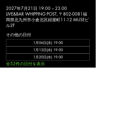
2027年7月21日 19:00 – 23:00
LIVE&BAR WHIPPING POST, 〒802-0081福
岡県北九州市小倉北区紺屋町11-12 MUSEビ
ル2F
その他の日付
1月06日(水) 19:00
1月13日(水) 19:00
1月20日(水) 19:00
全52件の日付を表示
詳細
バンド ゲネプロ (入場不可)
福岡 北九州市 小倉北区 の ライブハウス ライブ&バー ウィッピングポスト のオフ
ィシャルウェブサイトです。
〒802-0081福岡県北九州市小倉北区紺屋町11-12 MUSEビル2F
ライブ営業
時間/11:00-24:00(不定休)