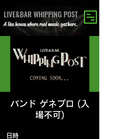
LIVE&BAR WHIPPING POST
A live house where real music gathers.
バンド ゲネプロ (入
場不可)
日時