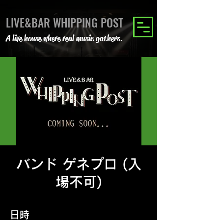
LIVE&BAR WHIPPING POST
A live house where real music gathers.
バンド ゲネプロ (入
場不可)
日時