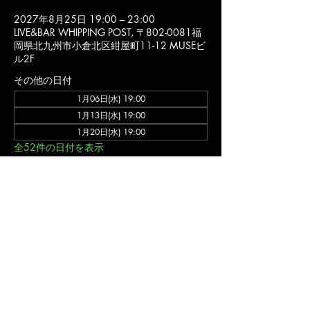
2027年8月25日 19:00 – 23:00
LIVE&BAR WHIPPING POST, 〒802-0081福
岡県北九州市小倉北区紺屋町11-12 MUSEビ
ル2F
その他の日付
1月06日(水) 19:00
1月13日(水) 19:00
1月20日(水) 19:00
全52件の日付を表示
詳細
バンド ゲネプロ (入場不可)
福岡 北九州市 小倉北区 の ライブハウス ライブ&バー ウィッピングポスト のオフ
ィシャルウェブサイトです。
〒802-0081福岡県北九州市小倉北区紺屋町11-12 MUSEビル2F
ライブ営業
時間/11:00-24:00(不定休)