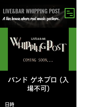
LIVE&BAR WHIPPING POST
A live house where real music gathers.
バンド ゲネプロ (入
場不可)
日時