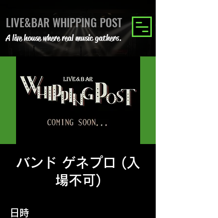
LIVE&BAR WHIPPING POST
A live house where real music gathers.
バンド ゲネプロ (入
場不可)
日時