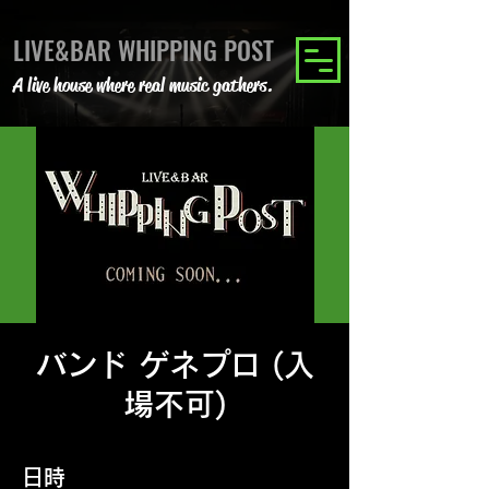
LIVE&BAR WHIPPING POST
A live house where real music gathers.
バンド ゲネプロ (入
場不可)
日時