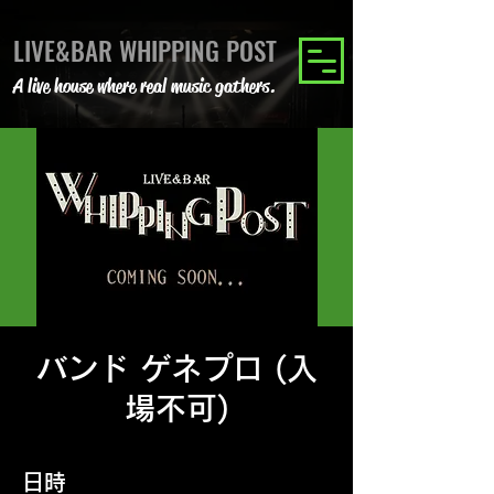
LIVE&BAR WHIPPING POST
A live house where real music gathers.
バンド ゲネプロ (入
場不可)
日時