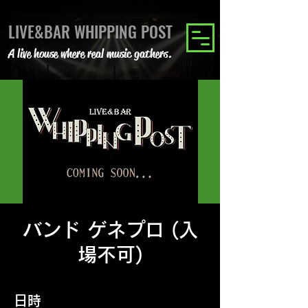
LIVE&BAR WHIPPING POST
A live house where real music gathers.
バンド ゲネプロ (入
場不可)
日時