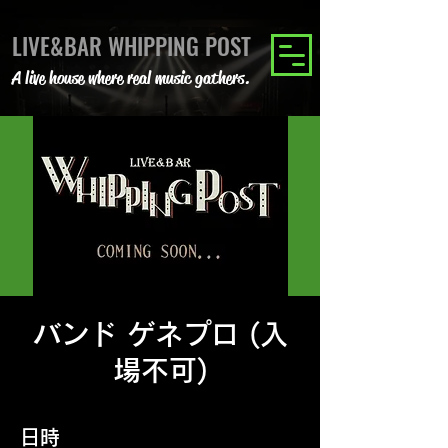
LIVE&BAR WHIPPING POST
A live house where real music gathers.
バンド ゲネプロ (入
場不可)
日時