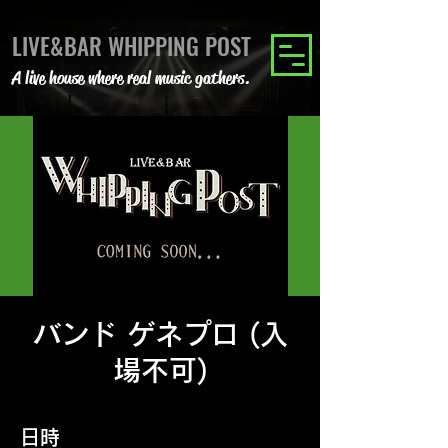
LIVE&BAR WHIPPING POST
A live house where real music gathers.
バンド ゲネプロ (入
場不可)
日時