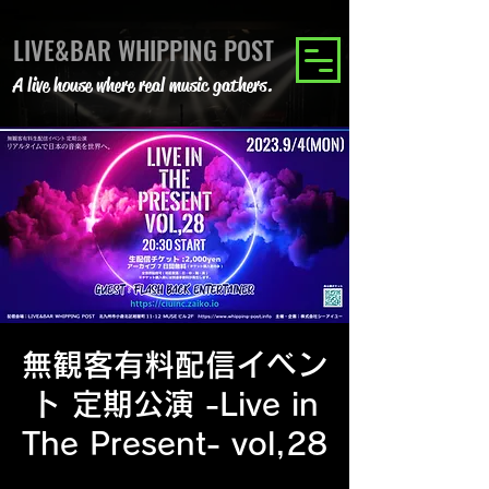
LIVE&BAR WHIPPING POST
A live house where real music gathers.
無観客有料配信イベン
ト 定期公演 -Live in
The Present- vol,28