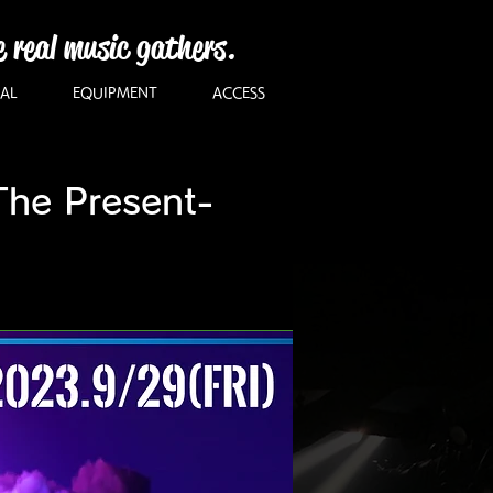
e real music gathers.
AL
EQUIPMENT
ACCESS
 Present-