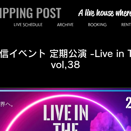
IPPING POST
A live house wher
LIVE SCHEDULE
ARCHIVE
BOOKING
RENT
ベント 定期公演 -Live in The
vol,38