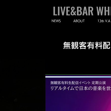
LIVE&BAR WH
NEWS
ABOUT
13th V.A
無観客有料配信イ