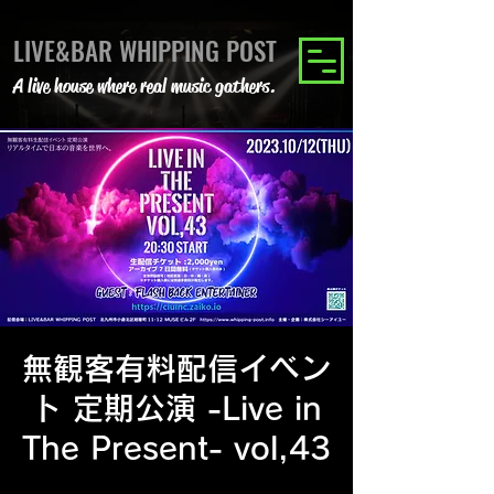
LIVE&BAR WHIPPING POST
A live house where real music gathers.
無観客有料配信イベン
ト 定期公演 -Live in
The Present- vol,43