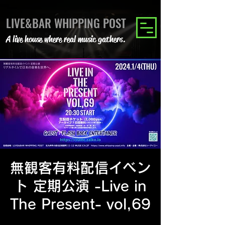
LIVE&BAR WHIPPING POST
A live house where real music gathers.
無観客有料配信イベン
ト 定期公演 -Live in
The Present- vol,69