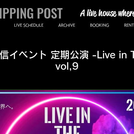
IPPING POST
A live house wher
LIVE SCHEDULE
ARCHIVE
BOOKING
RENT
ベント 定期公演 -Live in The
vol,9