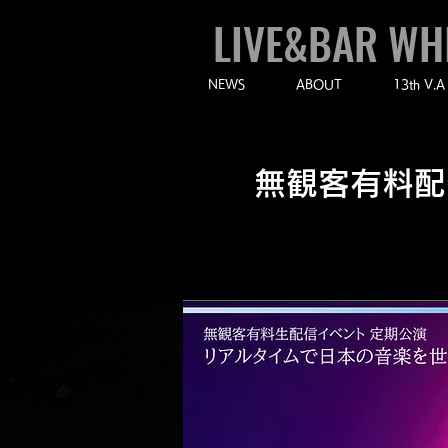
LIVE&BAR WH
NEWS
ABOUT
13th V.A
無観客有料配信イ