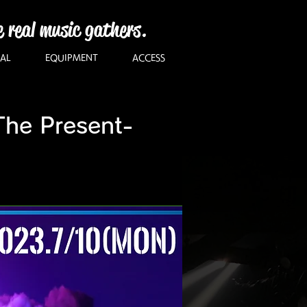
e real music gathers.
AL
EQUIPMENT
ACCESS
 Present-