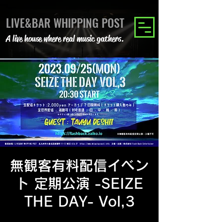
LIVE&BAR WHIPPING POST
A live house where real music gathers.
無観客有料配信イベン
ト 定期公演 -SEIZE
THE DAY- Vol,3